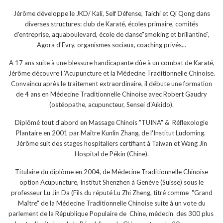
Jérôme développe le JKD/ Kali, Self Défense, Taichi et Qi Qong dans
diverses structures: club de Karaté, écoles primaire, comités
d'entreprise, aquaboulevard, école de danse"smoking et brillantine",
Agora d'Evry, organismes sociaux, coaching privés...
A 17 ans suite à une blessure handicapante dûe à un combat de Karaté,
Jérôme découvre l 'Acupuncture et la Médecine Traditionnelle Chinoise.
Convaincu après le traitement extraordinaire, il débute une formation
de 4 ans en Médecine Traditionnelle Chinoise avec Robert Gaudry
(ostéopathe, acupuncteur, Sensei d'Aïkido).
Diplômé tout d'abord en Massage Chinois "TUINA" & Réflexologie
Plantaire en 2001 par Maître Kunlin Zhang, de l'Institut Ludoming.
Jérôme suit des stages hospitaliers certifiant à Taiwan et Wang Jin
Hospital de Pékin (Chine).
Titulaire du diplôme en 2004, de Médecine Traditionnelle Chinoise
option Acupuncture, Institut Shenzhen à Genève (Suisse) sous le
professeur Lu Jin Da (Fils du réputé Lu Zhi Zheng, titré comme "Grand
Maître" de la Médecine Traditionnelle Chinoise suite à un vote du
parlement de la République Populaire de Chine, médecin des 300 plus