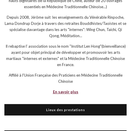
hauts dignitaires de la République de Chine, auteur de 20 ouvrages
essentiels en Médecine Traditionnelle Chinoise...)
Depuis 2008, Jérôme suit les enseignements du Vénérable Rinpoche,
Lama Dondrup Dorje à travers des retraites Bouddhistes/Taoistes et se
spécialise davantage dans les arts "internes": Wing Chun, Taichi, Qi
Qong, Méditation...
Il rebaptise l' association sous le nom "Institut Len Hong"(bienveillance)
ayant pour objet principal de développer et promouvoir les arts
martiaux "internes et externes" et la Médecine Traditionnelle Chinoise
en France.
Affilié à l'Union Française des Praticiens en Médecine Traditionnelle
Chinoise
En savoir plus
Lieux des prestations