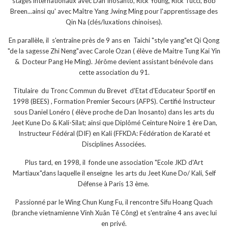
stages internationaux avec Dan Inosanto, Rick Young, Rick Tucci, Bob
Breen...ainsi qu' avec Maître Yang Jwing Ming pour l'apprentissage des
Qin Na (clés/luxations chinoises).
En parallèle, il s'entraîne près de 9 ans en Taichi "style yang"et Qi Qong
"de la sagesse Zhi Neng"avec Carole Ozan ( élève de Maitre Tung Kai Yin
& Docteur Pang He Ming). Jérôme devient assistant bénévole dans
cette association du 91.
Titulaire du Tronc Commun du Brevet d'Etat d'Educateur Sportif en
1998 (BEES) , Formation Premier Secours (AFPS). Certifié Instructeur
sous Daniel Lonéro ( élève proche de Dan Inosanto) dans les arts du
Jeet Kune Do & Kali-Silat; ainsi que Diplômé Ceinture Noire 1 ère Dan,
Instructeur Fédéral (DIF) en Kali (FFKDA: Fédération de Karaté et
Disciplines Associées.
Plus tard, en 1998, il fonde une association "Ecole JKD d'Art
Martiaux"dans laquelle il enseigne les arts du Jeet Kune Do/ Kali, Self
Défense à Paris 13 ème.
Passionné par le Wing Chun Kung Fu, il rencontre Sifu Hoang Quach
(branche vietnamienne Vinh Xuân Tê Công) et s'entraîne 4 ans avec lui
en privé.