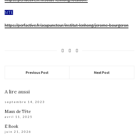
SITE
https://perfactive.fr/acupuncteur/institut-lenhong/jerome-bourgeron
Previous Post
Next Post
A lire aussi
septembre 14, 2023
Maux de Tête
avril 11, 2025
E Book
juin 21, 2026