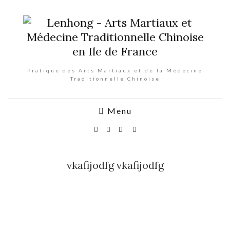
Pratique des Arts Martiaux et de la Médecine
Traditionnelle Chinoise
Menu
vkafijodfg vkafijodfg
Modifier votre photo de couverture
vkafijodfg vkafijodfg
[url=https://stromectol.re