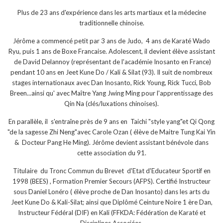
Plus de 23 ans d'expérience dans les arts martiaux et la médecine
traditionnelle chinoise.
Jérôme a commencé petit par 3 ans de Judo, 4 ans de Karaté Wado
Ryu, puis 1 ans de Boxe Francaise. Adolescent, il devient élève assistant
de David Delannoy (représentant de l'académie Inosanto en France)
pendant 10 ans en Jeet Kune Do / Kali & Silat (93). Il suit de nombreux
stages internationaux avec Dan Inosanto, Rick Young, Rick Tucci, Bob
Breen...ainsi qu' avec Maître Yang Jwing Ming pour l'apprentissage des
Qin Na (clés/luxations chinoises).
En parallèle, il s'entraîne près de 9 ans en Taichi "style yang"et Qi Qong
"de la sagesse Zhi Neng"avec Carole Ozan ( élève de Maitre Tung Kai Yin
& Docteur Pang He Ming). Jérôme devient assistant bénévole dans
cette association du 91.
Titulaire du Tronc Commun du Brevet d'Etat d'Educateur Sportif en
1998 (BEES) , Formation Premier Secours (AFPS). Certifié Instructeur
sous Daniel Lonéro ( élève proche de Dan Inosanto) dans les arts du
Jeet Kune Do & Kali-Silat; ainsi que Diplômé Ceinture Noire 1 ère Dan,
Instructeur Fédéral (DIF) en Kali (FFKDA: Fédération de Karaté et