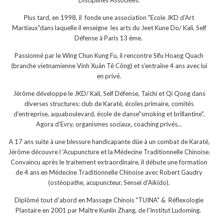
Disciplines Associées.
Plus tard, en 1998, il fonde une association "Ecole JKD d'Art
Martiaux"dans laquelle il enseigne les arts du Jeet Kune Do/ Kali, Self
Défense à Paris 13 ème.
Passionné par le Wing Chun Kung Fu, il rencontre Sifu Hoang Quach
(branche vietnamienne Vinh Xuân Tê Công) et s'entraîne 4 ans avec lui
en privé.
Jérôme développe le JKD/ Kali, Self Défense, Taichi et Qi Qong dans
diverses structures: club de Karaté, écoles primaire, comités
d'entreprise, aquaboulevard, école de danse"smoking et brillantine",
Agora d'Evry, organismes sociaux, coaching privés...
A 17 ans suite à une blessure handicapante dûe à un combat de Karaté,
Jérôme découvre l 'Acupuncture et la Médecine Traditionnelle Chinoise.
Convaincu après le traitement extraordinaire, il débute une formation
de 4 ans en Médecine Traditionnelle Chinoise avec Robert Gaudry
(ostéopathe, acupuncteur, Sensei d'Aïkido).
Diplômé tout d'abord en Massage Chinois "TUINA" & Réflexologie
Plantaire en 2001 par Maître Kunlin Zhang, de l'Institut Ludoming.