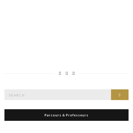
reviews[/url] stromectol
reviews
L’état de ce compte est
Approuvés
À propos
À propos
Articles
Articles
Commentaires
Commentaires
Ce compte n’a pas encore ajouté d’informations à son profil.
Search
Searc
for:
Parcours & Professeurs