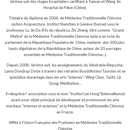
Jérôme suit des stages hospitaliers certifiant à Taiwan et Wang Jin
Hospital de Pékin (Chine).
Titulaire du diplôme en 2004, de Médecine Traditionnelle Chinoise
option Acupuncture, Institut Shenzhen à Genève (Suisse) sous le
professeur Lu Jin Da (Fils du réputé Lu Zhi Zheng, titré comme "Grand
Maître" de la Médecine Traditionnelle Chinoise suite à un vote du
parlement de la République Populaire de Chine, médecin des 300 plus
hauts dignitaires de la République de Chine, auteur de 20 ouvrages
essentiels en Médecine Traditionnelle Chinoise...)
Depuis 2008, Jérôme suit les enseignements du Vénérable Rinpoche,
Lama Dondrup Dorje à travers des retraites Bouddhistes/Taoistes et se
spécialise davantage dans les arts "internes": Wing Chun, Taichi, Qi
Qong, Méditation...
Il rebaptise l' association sous le nom "Institut Len Hong"(bienveillance)
ayant pour objet principal de développer et promouvoir les arts
martiaux "internes et externes" et la Médecine Traditionnelle Chinoise
en France.
Affilié à l'Union Française des Praticiens en Médecine Traditionnelle
Chinoise