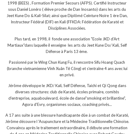
1998 (BEES) , Formation Premier Secours (AFPS). Certifié Instructeur
sous Daniel Lonéro ( élève proche de Dan Inosanto) dans les arts du
Jeet Kune Do & Kali-Silat; ainsi que Diplômé Ceinture Noire 1 ère Dan,
Instructeur Fédéral (DIF) en Kali (FFKDA: Fédération de Karaté et
Disciplines Associées.
Plus tard, en 1998, il fonde une association "Ecole JKD d'Art
Martiaux"dans laquelle il enseigne les arts du Jeet Kune Do/ Kali, Self
Défense à Paris 13 ème.
Passionné par le Wing Chun Kung Fu, il rencontre Sifu Hoang Quach
(branche vietnamienne Vinh Xuân Tê Công) et s'entraîne 4 ans avec lui
en privé.
Jérôme développe le JKD/ Kali, Self Défense, Taichi et Qi Qong dans
diverses structures: club de Karaté, écoles primaire, comités
d'entreprise, aquaboulevard, école de danse"smoking et brillantine",
Agora d'Evry, organismes sociaux, coaching privés...
A 17 ans suite à une blessure handicapante dûe à un combat de Karaté,
Jérôme découvre l 'Acupuncture et la Médecine Traditionnelle Chinoise.
Convaincu après le traitement extraordinaire, il débute une formation
de 4 ans en Médecine Traditionnelle Chinoise avec Robert Gaudry