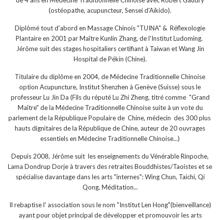
(ostéopathe, acupuncteur, Sensei d'Aïkido).
Diplômé tout d'abord en Massage Chinois "TUINA" & Réflexologie
Plantaire en 2001 par Maître Kunlin Zhang, de l'Institut Ludoming.
Jérôme suit des stages hospitaliers certifiant à Taiwan et Wang Jin
Hospital de Pékin (Chine).
Titulaire du diplôme en 2004, de Médecine Traditionnelle Chinoise
option Acupuncture, Institut Shenzhen à Genève (Suisse) sous le
professeur Lu Jin Da (Fils du réputé Lu Zhi Zheng, titré comme "Grand
Maître" de la Médecine Traditionnelle Chinoise suite à un vote du
parlement de la République Populaire de Chine, médecin des 300 plus
hauts dignitaires de la République de Chine, auteur de 20 ouvrages
essentiels en Médecine Traditionnelle Chinoise...)
Depuis 2008, Jérôme suit les enseignements du Vénérable Rinpoche,
Lama Dondrup Dorje à travers des retraites Bouddhistes/Taoistes et se
spécialise davantage dans les arts "internes": Wing Chun, Taichi, Qi
Qong, Méditation...
Il rebaptise l' association sous le nom "Institut Len Hong"(bienveillance)
ayant pour objet principal de développer et promouvoir les arts