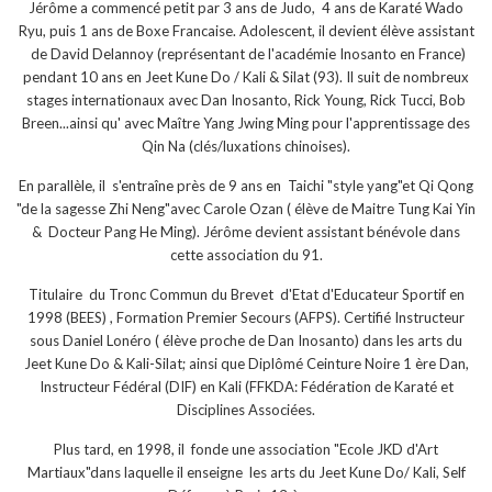
Jérôme a commencé petit par 3 ans de Judo, 4 ans de Karaté Wado
Ryu, puis 1 ans de Boxe Francaise. Adolescent, il devient élève assistant
de David Delannoy (représentant de l'académie Inosanto en France)
pendant 10 ans en Jeet Kune Do / Kali & Silat (93). Il suit de nombreux
stages internationaux avec Dan Inosanto, Rick Young, Rick Tucci, Bob
Breen...ainsi qu' avec Maître Yang Jwing Ming pour l'apprentissage des
Qin Na (clés/luxations chinoises).
En parallèle, il s'entraîne près de 9 ans en Taichi "style yang"et Qi Qong
"de la sagesse Zhi Neng"avec Carole Ozan ( élève de Maitre Tung Kai Yin
& Docteur Pang He Ming). Jérôme devient assistant bénévole dans
cette association du 91.
Titulaire du Tronc Commun du Brevet d'Etat d'Educateur Sportif en
1998 (BEES) , Formation Premier Secours (AFPS). Certifié Instructeur
sous Daniel Lonéro ( élève proche de Dan Inosanto) dans les arts du
Jeet Kune Do & Kali-Silat; ainsi que Diplômé Ceinture Noire 1 ère Dan,
Instructeur Fédéral (DIF) en Kali (FFKDA: Fédération de Karaté et
Disciplines Associées.
Plus tard, en 1998, il fonde une association "Ecole JKD d'Art
Martiaux"dans laquelle il enseigne les arts du Jeet Kune Do/ Kali, Self