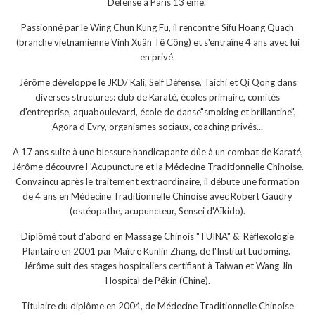
Défense à Paris 13 ème.
Passionné par le Wing Chun Kung Fu, il rencontre Sifu Hoang Quach
(branche vietnamienne Vinh Xuân Tê Công) et s'entraîne 4 ans avec lui
en privé.
Jérôme développe le JKD/ Kali, Self Défense, Taichi et Qi Qong dans
diverses structures: club de Karaté, écoles primaire, comités
d'entreprise, aquaboulevard, école de danse"smoking et brillantine",
Agora d'Evry, organismes sociaux, coaching privés...
A 17 ans suite à une blessure handicapante dûe à un combat de Karaté,
Jérôme découvre l 'Acupuncture et la Médecine Traditionnelle Chinoise.
Convaincu après le traitement extraordinaire, il débute une formation
de 4 ans en Médecine Traditionnelle Chinoise avec Robert Gaudry
(ostéopathe, acupuncteur, Sensei d'Aïkido).
Diplômé tout d'abord en Massage Chinois "TUINA" & Réflexologie
Plantaire en 2001 par Maître Kunlin Zhang, de l'Institut Ludoming.
Jérôme suit des stages hospitaliers certifiant à Taiwan et Wang Jin
Hospital de Pékin (Chine).
Titulaire du diplôme en 2004, de Médecine Traditionnelle Chinoise