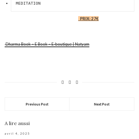
MEDITATION                          
PRIX: 27€
Dharma Book – E Book – E-boutique | Natyam
Previous Post
Next Post
A lire aussi
avril 4, 2025