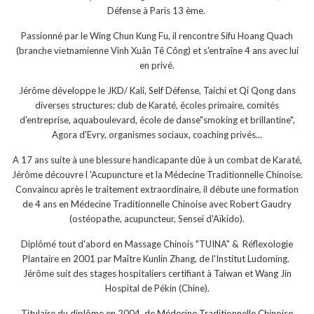
Défense à Paris 13 ème.
Passionné par le Wing Chun Kung Fu, il rencontre Sifu Hoang Quach
(branche vietnamienne Vinh Xuân Tê Công) et s'entraîne 4 ans avec lui
en privé.
Jérôme développe le JKD/ Kali, Self Défense, Taichi et Qi Qong dans
diverses structures: club de Karaté, écoles primaire, comités
d'entreprise, aquaboulevard, école de danse"smoking et brillantine",
Agora d'Evry, organismes sociaux, coaching privés...
A 17 ans suite à une blessure handicapante dûe à un combat de Karaté,
Jérôme découvre l 'Acupuncture et la Médecine Traditionnelle Chinoise.
Convaincu après le traitement extraordinaire, il débute une formation
de 4 ans en Médecine Traditionnelle Chinoise avec Robert Gaudry
(ostéopathe, acupuncteur, Sensei d'Aïkido).
Diplômé tout d'abord en Massage Chinois "TUINA" & Réflexologie
Plantaire en 2001 par Maître Kunlin Zhang, de l'Institut Ludoming.
Jérôme suit des stages hospitaliers certifiant à Taiwan et Wang Jin
Hospital de Pékin (Chine).
Titulaire du diplôme en 2004, de Médecine Traditionnelle Chinoise