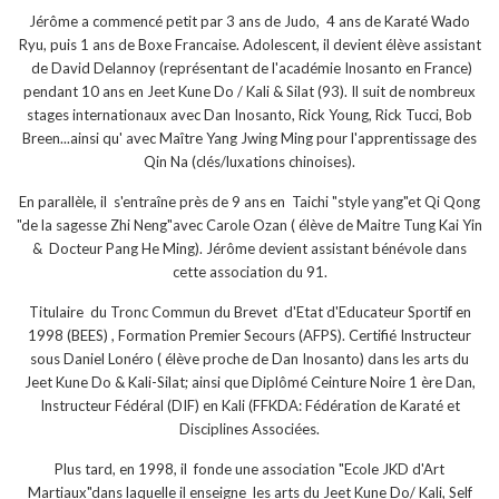
Jérôme a commencé petit par 3 ans de Judo, 4 ans de Karaté Wado
Ryu, puis 1 ans de Boxe Francaise. Adolescent, il devient élève assistant
de David Delannoy (représentant de l'académie Inosanto en France)
pendant 10 ans en Jeet Kune Do / Kali & Silat (93). Il suit de nombreux
stages internationaux avec Dan Inosanto, Rick Young, Rick Tucci, Bob
Breen...ainsi qu' avec Maître Yang Jwing Ming pour l'apprentissage des
Qin Na (clés/luxations chinoises).
En parallèle, il s'entraîne près de 9 ans en Taichi "style yang"et Qi Qong
"de la sagesse Zhi Neng"avec Carole Ozan ( élève de Maitre Tung Kai Yin
& Docteur Pang He Ming). Jérôme devient assistant bénévole dans
cette association du 91.
Titulaire du Tronc Commun du Brevet d'Etat d'Educateur Sportif en
1998 (BEES) , Formation Premier Secours (AFPS). Certifié Instructeur
sous Daniel Lonéro ( élève proche de Dan Inosanto) dans les arts du
Jeet Kune Do & Kali-Silat; ainsi que Diplômé Ceinture Noire 1 ère Dan,
Instructeur Fédéral (DIF) en Kali (FFKDA: Fédération de Karaté et
Disciplines Associées.
Plus tard, en 1998, il fonde une association "Ecole JKD d'Art
Martiaux"dans laquelle il enseigne les arts du Jeet Kune Do/ Kali, Self