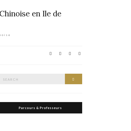
noise
Search
Search
or:
Parcours & Professeurs