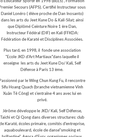
d'Educateur Sportif en 1998 (BEES) , Formation
Premier Secours (AFPS). Certifié Instructeur sous
Daniel Lonéro ( élève proche de Dan Inosanto)
dans les arts du Jeet Kune Do & Kali-Silat; ainsi
que Diplômé Ceinture Noire 1 ère Dan,
Instructeur Fédéral (DIF) en Kali (FFKDA:
Fédération de Karaté et Disciplines Associées.
Plus tard, en 1998, il fonde une association
"Ecole JKD d'Art Martiaux"dans laquelle il
enseigne les arts du Jeet Kune Do/ Kali, Self
Défense à Paris 13 ème.
Passionné par le Wing Chun Kung Fu, il rencontre
Sifu Hoang Quach (branche vietnamienne Vinh
Xuân Tê Công) et s'entraîne 4 ans avec lui en
privé.
Jérôme développe le JKD/ Kali, Self Défense,
Taichi et Qi Qong dans diverses structures: club
de Karaté, écoles primaire, comités d'entreprise,
aquaboulevard, école de danse"smoking et
brillantine", Agora d'Evry, organismes sociaux,