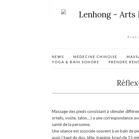
Prat
NEWS
MEDECINE CHINOISE
MASS
YOGA & BAIN SONORE
PRENDRE REN
Réflex
Massage des pieds consistant à stimuler différe
orteils, voûte, talon… ) a une correspondance ave
santé de la personne.
Une séance est associée souvent à un bain de pie
assis ( haut du dos, tête, trapèze, bras) de 15 mi