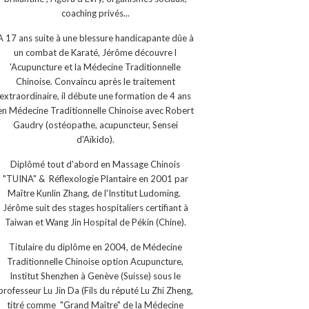
coaching privés...
A 17 ans suite à une blessure handicapante dûe à
un combat de Karaté, Jérôme découvre l
'Acupuncture et la Médecine Traditionnelle
Chinoise. Convaincu après le traitement
extraordinaire, il débute une formation de 4 ans
en Médecine Traditionnelle Chinoise avec Robert
Gaudry (ostéopathe, acupuncteur, Sensei
d'Aïkido).
Diplômé tout d'abord en Massage Chinois
"TUINA" & Réflexologie Plantaire en 2001 par
Maître Kunlin Zhang, de l'Institut Ludoming.
Jérôme suit des stages hospitaliers certifiant à
Taiwan et Wang Jin Hospital de Pékin (Chine).
Titulaire du diplôme en 2004, de Médecine
Traditionnelle Chinoise option Acupuncture,
Institut Shenzhen à Genève (Suisse) sous le
professeur Lu Jin Da (Fils du réputé Lu Zhi Zheng,
titré comme "Grand Maître" de la Médecine