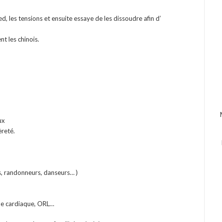
d, les tensions et ensuite essaye de les dissoudre afin d’
nt les chinois.
ux
èreté.
fs, randonneurs, danseurs… )
me cardiaque, ORL…