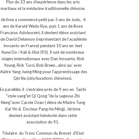
Plus de 23 ans d'expérience dans les arts
martiaux et la médecine traditionnelle chinoise.
Jérôme a commencé petit par 3 ans de Judo, 4
ans de Karaté Wado Ryu, puis 1 ans de Boxe
Francaise. Adolescent, il devient élève assistant
de David Delannoy (représentant de l'académie
Inosanto en France) pendant 10 ans en Jeet
Kune Do / Kali & Silat (93). Il suit de nombreux
stages internationaux avec Dan Inosanto, Rick
Young, Rick Tucci, Bob Breen...ainsi qu' avec
Maître Yang Jwing Ming pour l'apprentissage des
Qin Na (clés/luxations chinoises).
En parallèle, il s'entraîne près de 9 ans en Taichi
"style yang"et Qi Qong "de la sagesse Zhi
Neng"avec Carole Ozan ( élève de Maitre Tung
Kai Yin & Docteur Pang He Ming). Jérôme
devient assistant bénévole dans cette
association du 91.
Titulaire du Tronc Commun du Brevet d'Etat