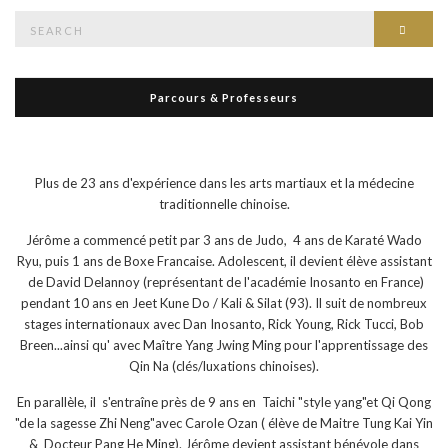
Search
Searc
for:
Parcours & Professeurs
Plus de 23 ans d'expérience dans les arts martiaux et la médecine
traditionnelle chinoise.
Jérôme a commencé petit par 3 ans de Judo, 4 ans de Karaté Wado
Ryu, puis 1 ans de Boxe Francaise. Adolescent, il devient élève assistant
de David Delannoy (représentant de l'académie Inosanto en France)
pendant 10 ans en Jeet Kune Do / Kali & Silat (93). Il suit de nombreux
stages internationaux avec Dan Inosanto, Rick Young, Rick Tucci, Bob
Breen...ainsi qu' avec Maître Yang Jwing Ming pour l'apprentissage des
Qin Na (clés/luxations chinoises).
En parallèle, il s'entraîne près de 9 ans en Taichi "style yang"et Qi Qong
"de la sagesse Zhi Neng"avec Carole Ozan ( élève de Maitre Tung Kai Yin
& Docteur Pang He Ming). Jérôme devient assistant bénévole dans