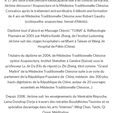
A 17 ans suite à une blessure handicapante dûe à un combat de Karaté,
Jérôme découvre l 'Acupuncture et la Médecine Traditionnelle Chinoise.
Convaincu après le traitement extraordinaire, il débute une formation
de 4 ans en Médecine Traditionnelle Chinoise avec Robert Gaudry
(ostéopathe, acupuncteur, Sensei d'Aïkido).
Diplômé tout d'abord en Massage Chinois "TUINA" & Réflexologie
Plantaire en 2001 par Maître Kunlin Zhang, de l'Institut Ludoming.
Jérôme suit des stages hospitaliers certifiant à Taiwan et Wang Jin
Hospital de Pékin (Chine).
Titulaire du diplôme en 2004, de Médecine Traditionnelle Chinoise
option Acupuncture, Institut Shenzhen à Genève (Suisse) sous le
professeur Lu Jin Da (Fils du réputé Lu Zhi Zheng, titré comme "Grand
Maître" de la Médecine Traditionnelle Chinoise suite à un vote du
parlement de la République Populaire de Chine, médecin des 300 plus
hauts dignitaires de la République de Chine, auteur de 20 ouvrages
essentiels en Médecine Traditionnelle Chinoise...)
Depuis 2008, Jérôme suit les enseignements du Vénérable Rinpoche,
Lama Dondrup Dorje à travers des retraites Bouddhistes/Taoistes et se
spécialise davantage dans les arts "internes": Wing Chun, Taichi, Qi
Qong, Méditation...