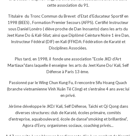
cette association du 91.
Titulaire du Tronc Commun du Brevet d'Etat d'Educateur Sportif en
1998 (BEES) , Formation Premier Secours (AFPS). Certifié Instructeur
sous Daniel Lonéro ( élève proche de Dan Inosanto) dans les arts du
Jeet Kune Do & Kali-Silat; ainsi que Diplômé Ceinture Noire 1 ère Dan,
Instructeur Fédéral (DIF) en Kali (FFKDA: Fédération de Karaté et
Disciplines Associées.
Plus tard, en 1998, il fonde une association "Ecole JKD d'Art
Martiaux"dans laquelle il enseigne les arts du Jeet Kune Do/ Kali, Self
Défense à Paris 13 ème.
Passionné par le Wing Chun Kung Fu, il rencontre Sifu Hoang Quach
(branche vietnamienne Vinh Xuân Tê Công) et s'entraîne 4 ans avec lui
en privé.
Jérôme développe le JKD/ Kali, Self Défense, Taichi et Qi Qong dans
diverses structures: club de Karaté, écoles primaire, comités
d'entreprise, aquaboulevard, école de danse"smoking et brillantine",
Agora d'Evry, organismes sociaux, coaching privés...