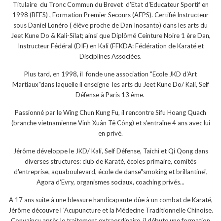
Titulaire du Tronc Commun du Brevet d'Etat d'Educateur Sportif en
1998 (BEES) , Formation Premier Secours (AFPS). Certifié Instructeur
sous Daniel Lonéro ( élève proche de Dan Inosanto) dans les arts du
Jeet Kune Do & Kali-Silat; ainsi que Diplômé Ceinture Noire 1 ère Dan,
Instructeur Fédéral (DIF) en Kali (FFKDA: Fédération de Karaté et
Disciplines Associées.
Plus tard, en 1998, il fonde une association "Ecole JKD d'Art
Martiaux"dans laquelle il enseigne les arts du Jeet Kune Do/ Kali, Self
Défense à Paris 13 ème.
Passionné par le Wing Chun Kung Fu, il rencontre Sifu Hoang Quach
(branche vietnamienne Vinh Xuân Tê Công) et s'entraîne 4 ans avec lui
en privé.
Jérôme développe le JKD/ Kali, Self Défense, Taichi et Qi Qong dans
diverses structures: club de Karaté, écoles primaire, comités
d'entreprise, aquaboulevard, école de danse"smoking et brillantine",
Agora d'Evry, organismes sociaux, coaching privés...
A 17 ans suite à une blessure handicapante dûe à un combat de Karaté,
Jérôme découvre l 'Acupuncture et la Médecine Traditionnelle Chinoise.
Convaincu après le traitement extraordinaire, il débute une formation