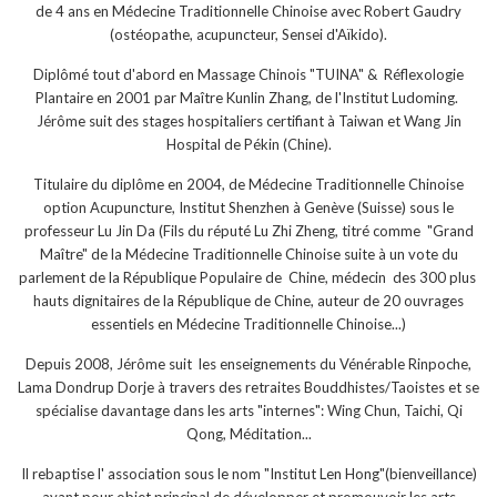
de 4 ans en Médecine Traditionnelle Chinoise avec Robert Gaudry
(ostéopathe, acupuncteur, Sensei d'Aïkido).
Diplômé tout d'abord en Massage Chinois "TUINA" & Réflexologie
Plantaire en 2001 par Maître Kunlin Zhang, de l'Institut Ludoming.
Jérôme suit des stages hospitaliers certifiant à Taiwan et Wang Jin
Hospital de Pékin (Chine).
Titulaire du diplôme en 2004, de Médecine Traditionnelle Chinoise
option Acupuncture, Institut Shenzhen à Genève (Suisse) sous le
professeur Lu Jin Da (Fils du réputé Lu Zhi Zheng, titré comme "Grand
Maître" de la Médecine Traditionnelle Chinoise suite à un vote du
parlement de la République Populaire de Chine, médecin des 300 plus
hauts dignitaires de la République de Chine, auteur de 20 ouvrages
essentiels en Médecine Traditionnelle Chinoise...)
Depuis 2008, Jérôme suit les enseignements du Vénérable Rinpoche,
Lama Dondrup Dorje à travers des retraites Bouddhistes/Taoistes et se
spécialise davantage dans les arts "internes": Wing Chun, Taichi, Qi
Qong, Méditation...
Il rebaptise l' association sous le nom "Institut Len Hong"(bienveillance)