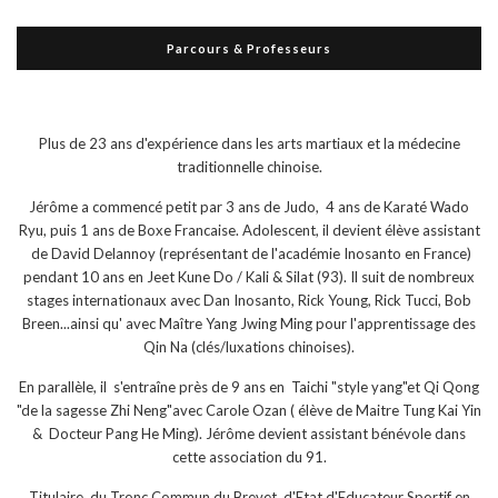
Parcours & Professeurs
Plus de 23 ans d'expérience dans les arts martiaux et la médecine
traditionnelle chinoise.
Jérôme a commencé petit par 3 ans de Judo, 4 ans de Karaté Wado
Ryu, puis 1 ans de Boxe Francaise. Adolescent, il devient élève assistant
de David Delannoy (représentant de l'académie Inosanto en France)
pendant 10 ans en Jeet Kune Do / Kali & Silat (93). Il suit de nombreux
stages internationaux avec Dan Inosanto, Rick Young, Rick Tucci, Bob
Breen...ainsi qu' avec Maître Yang Jwing Ming pour l'apprentissage des
Qin Na (clés/luxations chinoises).
En parallèle, il s'entraîne près de 9 ans en Taichi "style yang"et Qi Qong
"de la sagesse Zhi Neng"avec Carole Ozan ( élève de Maitre Tung Kai Yin
& Docteur Pang He Ming). Jérôme devient assistant bénévole dans
cette association du 91.
Titulaire du Tronc Commun du Brevet d'Etat d'Educateur Sportif en