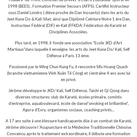
1998 (BEES) , Formation Premier Secours (AFPS). Certifié Instructeur
sous Daniel Lonéro ( élève proche de Dan Inosanto) dans les arts du
Jeet Kune Do & Kali-Silat; ainsi que Diplômé Ceinture Noire 1 ère Dan,
Instructeur Fédéral (DIF) en Kali (FFKDA: Fédération de Karaté et
Disciplines Associées.
Plus tard, en 1998, il fonde une association "Ecole JKD d'Art
Martiaux"dans laquelle il enseigne les arts du Jeet Kune Do/ Kali, Self
Défense à Paris 13 ème.
Passionné par le Wing Chun Kung Fu, il rencontre Sifu Hoang Quach
(branche vietnamienne Vinh Xuân Tê Công) et s'entraîne 4 ans avec lui
en privé.
Jérôme développe le JKD/ Kali, Self Défense, Taichi et Qi Qong dans
diverses structures: club de Karaté, écoles primaire, comités
d'entreprise, aquaboulevard, école de danse"smoking et brillantine",
Agora d'Evry, organismes sociaux, coaching privés...
A 17 ans suite à une blessure handicapante dûe à un combat de Karaté,
Jérôme découvre l 'Acupuncture et la Médecine Traditionnelle Chinoise.
Convaincu après le traitement extraordinaire, il débute une formation