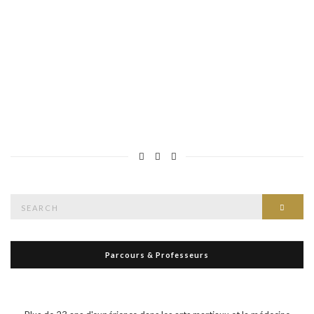
Tıkla[/url]
L’état de ce compte est
Approuvés
À propos
À propos
Articles
Articles
Commentaires
Commentaires
Ce compte n’a pas encore ajouté d’informations à son profil.
Search
Searc
for:
Parcours & Professeurs