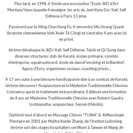
Plus tard, en 1998, il fonde une association "Ecole JKD d'Art
Martiaux"dans laquelle il enseigne les arts du Jeet Kune Do/ Kali, Self
Défense à Paris 13 ème.
Passionné par le Wing Chun Kung Fu, il rencontre Sifu Hoang Quach
(branche vietnamienne Vinh Xuân Tê Công) et s'entraîne 4 ans avec lui
en privé.
Jérôme développe le JKD/ Kali, Self Défense, Taichi et Qi Qong dans
diverses structures: club de Karaté, écoles primaire, comités
d'entreprise, aquaboulevard, école de danse"smoking et brillantine",
Agora d'Evry, organismes sociaux, coaching privés...
A 17 ans suite à une blessure handicapante dûe à un combat de Karaté,
Jérôme découvre l 'Acupuncture et la Médecine Traditionnelle Chinoise.
Convaincu après le traitement extraordinaire, il débute une formation
de 4 ans en Médecine Traditionnelle Chinoise avec Robert Gaudry
(ostéopathe, acupuncteur, Sensei d'Aïkido).
Diplômé tout d'abord en Massage Chinois "TUINA" & Réflexologie
Plantaire en 2001 par Maître Kunlin Zhang, de l'Institut Ludoming.
Jérôme suit des stages hospitaliers certifiant à Taiwan et Wang Jin