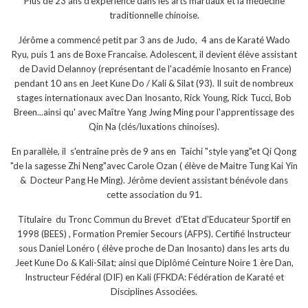
Plus de 23 ans d'expérience dans les arts martiaux et la médecine
traditionnelle chinoise.
Jérôme a commencé petit par 3 ans de Judo, 4 ans de Karaté Wado
Ryu, puis 1 ans de Boxe Francaise. Adolescent, il devient élève assistant
de David Delannoy (représentant de l'académie Inosanto en France)
pendant 10 ans en Jeet Kune Do / Kali & Silat (93). Il suit de nombreux
stages internationaux avec Dan Inosanto, Rick Young, Rick Tucci, Bob
Breen...ainsi qu' avec Maître Yang Jwing Ming pour l'apprentissage des
Qin Na (clés/luxations chinoises).
En parallèle, il s'entraîne près de 9 ans en Taichi "style yang"et Qi Qong
"de la sagesse Zhi Neng"avec Carole Ozan ( élève de Maitre Tung Kai Yin
& Docteur Pang He Ming). Jérôme devient assistant bénévole dans
cette association du 91.
Titulaire du Tronc Commun du Brevet d'Etat d'Educateur Sportif en
1998 (BEES) , Formation Premier Secours (AFPS). Certifié Instructeur
sous Daniel Lonéro ( élève proche de Dan Inosanto) dans les arts du
Jeet Kune Do & Kali-Silat; ainsi que Diplômé Ceinture Noire 1 ère Dan,
Instructeur Fédéral (DIF) en Kali (FFKDA: Fédération de Karaté et
Disciplines Associées.