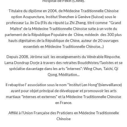
Hospital de Pékin (Chine).
Titulaire du diplôme en 2004, de Médecine Traditionnelle Chinoise
option Acupuncture, Institut Shenzhen à Genève (Suisse) sous le
professeur Lu Jin Da (Fils du réputé Lu Zhi Zheng, titré comme "Grand
Maître" de la Médecine Traditionnelle Chinoise suite à un vote du
parlement de la République Populaire de Chine, médecin des 300 plus
hauts dignitaires de la République de Chine, auteur de 20 ouvrages
essentiels en Médecine Traditionnelle Chinoise...)
Depuis 2008, Jérôme suit les enseignements du Vénérable Rinpoche,
Lama Dondrup Dorje à travers des retraites Bouddhistes/Taoistes et se
spécialise davantage dans les arts "internes": Wing Chun, Taichi, Qi
Qong, Méditation...
Il rebaptise l' association sous le nom "Institut Len Hong"(bienveillance)
ayant pour objet principal de développer et promouvoir les arts
martiaux "internes et externes" et la Médecine Traditionnelle Chinoise
en France.
Affilié à l'Union Française des Praticiens en Médecine Traditionnelle
Chinoise