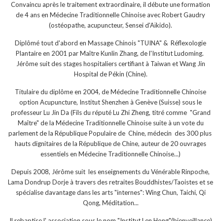
Convaincu après le traitement extraordinaire, il débute une formation
de 4 ans en Médecine Traditionnelle Chinoise avec Robert Gaudry
(ostéopathe, acupuncteur, Sensei d'Aïkido).
Diplômé tout d'abord en Massage Chinois "TUINA" & Réflexologie
Plantaire en 2001 par Maître Kunlin Zhang, de l'Institut Ludoming.
Jérôme suit des stages hospitaliers certifiant à Taiwan et Wang Jin
Hospital de Pékin (Chine).
Titulaire du diplôme en 2004, de Médecine Traditionnelle Chinoise
option Acupuncture, Institut Shenzhen à Genève (Suisse) sous le
professeur Lu Jin Da (Fils du réputé Lu Zhi Zheng, titré comme "Grand
Maître" de la Médecine Traditionnelle Chinoise suite à un vote du
parlement de la République Populaire de Chine, médecin des 300 plus
hauts dignitaires de la République de Chine, auteur de 20 ouvrages
essentiels en Médecine Traditionnelle Chinoise...)
Depuis 2008, Jérôme suit les enseignements du Vénérable Rinpoche,
Lama Dondrup Dorje à travers des retraites Bouddhistes/Taoistes et se
spécialise davantage dans les arts "internes": Wing Chun, Taichi, Qi
Qong, Méditation...
Il rebaptise l' association sous le nom "Institut Len Hong"(bienveillance)