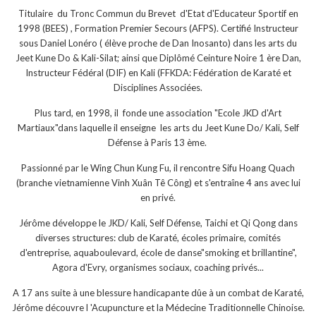
Titulaire du Tronc Commun du Brevet d'Etat d'Educateur Sportif en
1998 (BEES) , Formation Premier Secours (AFPS). Certifié Instructeur
sous Daniel Lonéro ( élève proche de Dan Inosanto) dans les arts du
Jeet Kune Do & Kali-Silat; ainsi que Diplômé Ceinture Noire 1 ère Dan,
Instructeur Fédéral (DIF) en Kali (FFKDA: Fédération de Karaté et
Disciplines Associées.
Plus tard, en 1998, il fonde une association "Ecole JKD d'Art
Martiaux"dans laquelle il enseigne les arts du Jeet Kune Do/ Kali, Self
Défense à Paris 13 ème.
Passionné par le Wing Chun Kung Fu, il rencontre Sifu Hoang Quach
(branche vietnamienne Vinh Xuân Tê Công) et s'entraîne 4 ans avec lui
en privé.
Jérôme développe le JKD/ Kali, Self Défense, Taichi et Qi Qong dans
diverses structures: club de Karaté, écoles primaire, comités
d'entreprise, aquaboulevard, école de danse"smoking et brillantine",
Agora d'Evry, organismes sociaux, coaching privés...
A 17 ans suite à une blessure handicapante dûe à un combat de Karaté,
Jérôme découvre l 'Acupuncture et la Médecine Traditionnelle Chinoise.