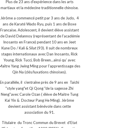
Plus de 23 ans d'expérience dans les arts
martiaux et la médecine traditionnelle chinoise.
Jérôme a commencé petit par 3 ans de Judo, 4
ans de Karaté Wado Ryu, puis 1 ans de Boxe
Francaise. Adolescent, il devient élève assistant
de David Delannoy (représentant de l'académie
Inosanto en France) pendant 10 ans en Jeet
Kune Do / Kali & Silat (93). Il suit de nombreux
stages internationaux avec Dan Inosanto, Rick
Young, Rick Tucci, Bob Breen...ainsi qu' avec
Maître Yang Jwing Ming pour l'apprentissage des
Qin Na (clés/luxations chinoises).
En parallèle, il s'entraîne près de 9 ans en Taichi
"style yang"et Qi Qong "de la sagesse Zhi
Neng"avec Carole Ozan ( élève de Maitre Tung
Kai Yin & Docteur Pang He Ming). Jérôme
devient assistant bénévole dans cette
association du 91.
Titulaire du Tronc Commun du Brevet d'Etat