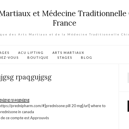
ique des Arts Martiaux et de la Médecine Traditionnelle Chi
AGES
ACU LIFTING
ARTS MARTIAUX
DEZ-VOUS
BOUTIQUE
STAGES
BLOG
jgsg rpaqgujgsg
f
gujgsg rpaqgujgsg
https://prednipharm.com/#]prednisone pill 20 mg[/url] where to
prednisone in canada
t de ce compte est Approuvés