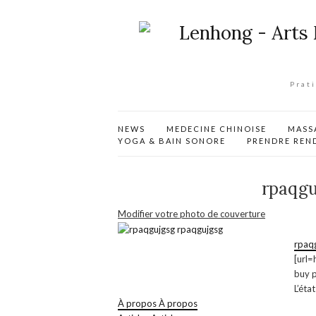
Prat
NEWS
MEDECINE CHINOISE
MASS
YOGA & BAIN SONORE
PRENDRE REN
rpaqgu
Modifier votre photo de couverture
rpaq
[url=
buy 
L’éta
À propos
À propos