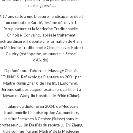
coaching privés...
A 17 ans suite à une blessure handicapante dûe à
un combat de Karaté, Jérôme découvre l
'Acupuncture et la Médecine Traditionnelle
Chinoise. Convaincu après le traitement
extraordinaire, il débute une formation de 4 ans
en Médecine Traditionnelle Chinoise avec Robert
Gaudry (ostéopathe, acupuncteur, Sensei
d'Aïkido).
Diplômé tout d'abord en Massage Chinois
"TUINA" & Réflexologie Plantaire en 2001 par
Maître Kunlin Zhang, de l'Institut Ludoming.
Jérôme suit des stages hospitaliers certifiant à
Taiwan et Wang Jin Hospital de Pékin (Chine).
Titulaire du diplôme en 2004, de Médecine
Traditionnelle Chinoise option Acupuncture,
Institut Shenzhen à Genève (Suisse) sous le
professeur Lu Jin Da (Fils du réputé Lu Zhi Zheng,
titré comme "Grand Maître" de la Médecine