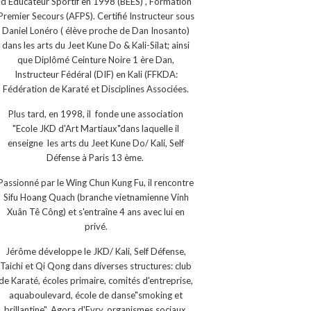
d'Educateur Sportif en 1998 (BEES) , Formation
Premier Secours (AFPS). Certifié Instructeur sous
Daniel Lonéro ( élève proche de Dan Inosanto)
dans les arts du Jeet Kune Do & Kali-Silat; ainsi
que Diplômé Ceinture Noire 1 ère Dan,
Instructeur Fédéral (DIF) en Kali (FFKDA:
Fédération de Karaté et Disciplines Associées.
Plus tard, en 1998, il fonde une association
"Ecole JKD d'Art Martiaux"dans laquelle il
enseigne les arts du Jeet Kune Do/ Kali, Self
Défense à Paris 13 ème.
Passionné par le Wing Chun Kung Fu, il rencontre
Sifu Hoang Quach (branche vietnamienne Vinh
Xuân Tê Công) et s'entraîne 4 ans avec lui en
privé.
Jérôme développe le JKD/ Kali, Self Défense,
Taichi et Qi Qong dans diverses structures: club
de Karaté, écoles primaire, comités d'entreprise,
aquaboulevard, école de danse"smoking et
brillantine", Agora d'Evry, organismes sociaux,