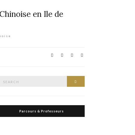
noise
Search
Search
or:
Parcours & Professeurs