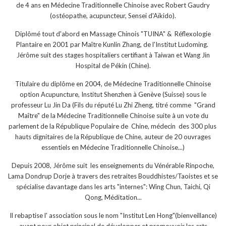
de 4 ans en Médecine Traditionnelle Chinoise avec Robert Gaudry
(ostéopathe, acupuncteur, Sensei d'Aïkido).
Diplômé tout d'abord en Massage Chinois "TUINA" & Réflexologie
Plantaire en 2001 par Maître Kunlin Zhang, de l'Institut Ludoming.
Jérôme suit des stages hospitaliers certifiant à Taiwan et Wang Jin
Hospital de Pékin (Chine).
Titulaire du diplôme en 2004, de Médecine Traditionnelle Chinoise
option Acupuncture, Institut Shenzhen à Genève (Suisse) sous le
professeur Lu Jin Da (Fils du réputé Lu Zhi Zheng, titré comme "Grand
Maître" de la Médecine Traditionnelle Chinoise suite à un vote du
parlement de la République Populaire de Chine, médecin des 300 plus
hauts dignitaires de la République de Chine, auteur de 20 ouvrages
essentiels en Médecine Traditionnelle Chinoise...)
Depuis 2008, Jérôme suit les enseignements du Vénérable Rinpoche,
Lama Dondrup Dorje à travers des retraites Bouddhistes/Taoistes et se
spécialise davantage dans les arts "internes": Wing Chun, Taichi, Qi
Qong, Méditation...
Il rebaptise l' association sous le nom "Institut Len Hong"(bienveillance)