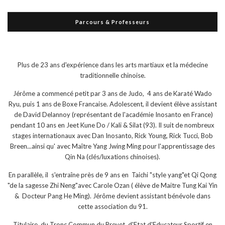
Parcours & Professeurs
Plus de 23 ans d'expérience dans les arts martiaux et la médecine
traditionnelle chinoise.
Jérôme a commencé petit par 3 ans de Judo, 4 ans de Karaté Wado
Ryu, puis 1 ans de Boxe Francaise. Adolescent, il devient élève assistant
de David Delannoy (représentant de l'académie Inosanto en France)
pendant 10 ans en Jeet Kune Do / Kali & Silat (93). Il suit de nombreux
stages internationaux avec Dan Inosanto, Rick Young, Rick Tucci, Bob
Breen...ainsi qu' avec Maître Yang Jwing Ming pour l'apprentissage des
Qin Na (clés/luxations chinoises).
En parallèle, il s'entraîne près de 9 ans en Taichi "style yang"et Qi Qong
"de la sagesse Zhi Neng"avec Carole Ozan ( élève de Maitre Tung Kai Yin
& Docteur Pang He Ming). Jérôme devient assistant bénévole dans
cette association du 91.
Titulaire du Tronc Commun du Brevet d'Etat d'Educateur Sportif en