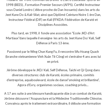
1998 (BEES) , Formation Premier Secours (AFPS). Certifié Instructeur
sous Daniel Lonéro ( élève proche de Dan Inosanto) dans les arts du
Jeet Kune Do & Kali-Silat; ainsi que Diplômé Ceinture Noire 1 ère Dan,
Instructeur Fédéral (DIF) en Kali (FFKDA: Fédération de Karaté et
Disciplines Associées.
Plus tard, en 1998, il fonde une association "Ecole JKD d'Art
Martiaux"dans laquelle il enseigne les arts du Jeet Kune Do/ Kali, Self
Défense à Paris 13 ème.
Passionné par le Wing Chun Kung Fu, il rencontre Sifu Hoang Quach
(branche vietnamienne Vinh Xuân Tê Công) et s'entraîne 4 ans avec lui
en privé.
Jérôme développe le JKD/ Kali, Self Défense, Taichi et Qi Qong dans
diverses structures: club de Karaté, écoles primaire, comités
d'entreprise, aquaboulevard, école de danse"smoking et brillantine",
Agora d'Evry, organismes sociaux, coaching privés...
A 17 ans suite à une blessure handicapante dûe à un combat de Karaté,
Jérôme découvre l 'Acupuncture et la Médecine Traditionnelle Chinoise.
Convaincu après le traitement extraordinaire, il débute une formation